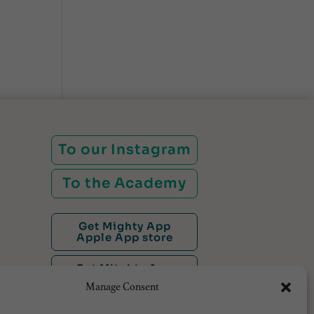
To our Instagram
To the Academy
Get Mighty App
Apple App store
Get Mitghty App
Google Play Store
Manage Consent