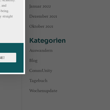
, and
Januar 2022
-being.
 straight
Dezember 2021
Oktober 2021
Kategorien
Auswandern
BE!
Blog
CommUnity
Tagebuch
Wochenupdate