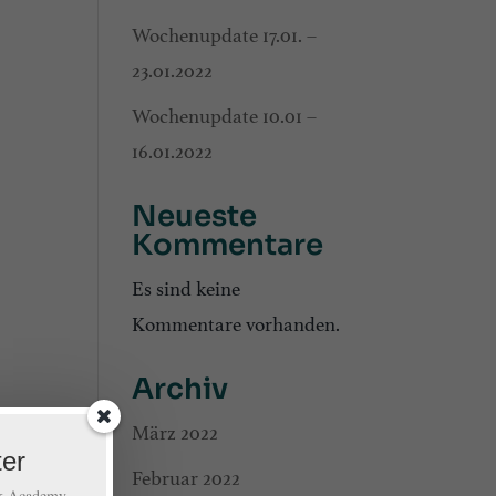
Wochenupdate 17.01. –
23.01.2022
Wochenupdate 10.01 –
16.01.2022
Neueste
Kommentare
Es sind keine
Kommentare vorhanden.
Archiv
März 2022
ter
Februar 2022
rk Academy.