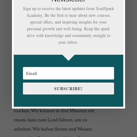
Sign up to receive the latest updates from SoulSpark
mit sehr gutem Holz gebaut und es
Academy. Be the first to hear about new courses,
müssen nur wenige Reparaturen gemacht
special offers, and inspiring insights for your
werden, um wieder ein komfortables
personal growth and well-being. Keep the spark
alive with knowledge and community straight to
Haus zu haben, mit 13 Zimmern, zwei
your inbox.
Bädern, einer Gemeinschaftsküche und
zwei Wohnzimmern. Es leben derzeit noch
einige Fledermäuse in dem Haus, aber sie
stören nicht wirklich.
SUBSCRIBE!
In diesem Haus können wir die Regenzeit
bis Dezember gut überleben und sind
trocken. Wir können in drei Minuten mit
einem Auto zum Land fahren, um zu
arbeiten. Wir haben Strom und Wasser,