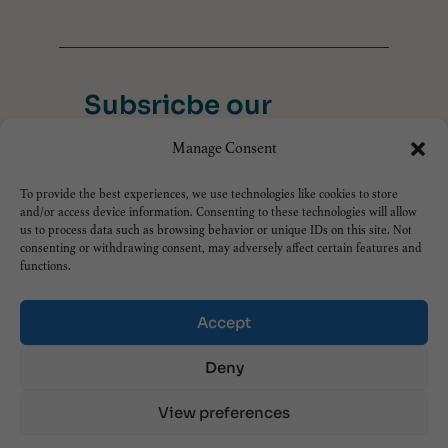
Subsricbe our
Newsletter
Manage Consent
Sign up for our newsletter and stay up to
date with all our latest releases!
To provide the best experiences, we use technologies like cookies to store
and/or access device information. Consenting to these technologies will allow
us to process data such as browsing behavior or unique IDs on this site. Not
consenting or withdrawing consent, may adversely affect certain features and
functions.
Abonnieren
Accept
Deny
COPYRIGHT 2026 |
Soul Spark
View preferences
Academy LTD